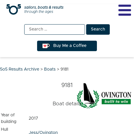
Skip
sailors, boats & results
through the ages
to
content
Search
for:
Buy Me a Coffee
5o5 Results Archive
>
Boats
>
9181
9181
Boat details
Year of
2017
building
Hull
Jess/Ovington