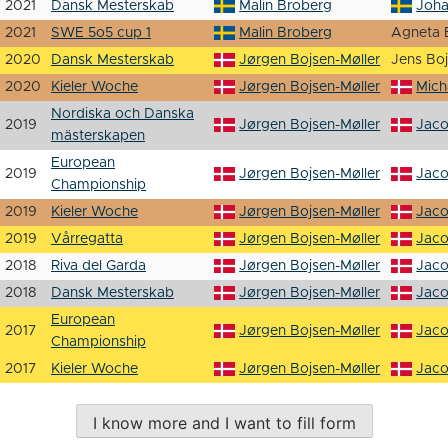
2021
Dansk Mesterskab
Malin Broberg
Joh
2021
SWE 5o5 cup 1
Malin Broberg
Agneta 
2020
Dansk Mesterskab
Jørgen Bojsen-Møller
Jens Boj
2020
Kieler Woche
Jørgen Bojsen-Møller
Mich
Nordiska och Danska
2019
Jørgen Bojsen-Møller
Jaco
mästerskapen
European
2019
Jørgen Bojsen-Møller
Jaco
Championship
2019
Kieler Woche
Jørgen Bojsen-Møller
Jaco
2019
Vårregatta
Jørgen Bojsen-Møller
Jaco
2018
Riva del Garda
Jørgen Bojsen-Møller
Jaco
2018
Dansk Mesterskab
Jørgen Bojsen-Møller
Jaco
European
2017
Jørgen Bojsen-Møller
Jaco
Championship
2017
Kieler Woche
Jørgen Bojsen-Møller
Jaco
I know more and I want to fill form