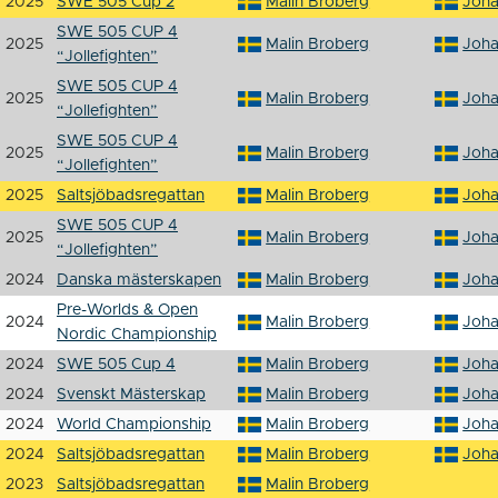
2025
SWE 505 Cup 2
Malin Broberg
Joh
SWE 505 CUP 4
2025
Malin Broberg
Joh
“Jollefighten”
SWE 505 CUP 4
2025
Malin Broberg
Joh
“Jollefighten”
SWE 505 CUP 4
2025
Malin Broberg
Joh
“Jollefighten”
2025
Saltsjöbadsregattan
Malin Broberg
Joh
SWE 505 CUP 4
2025
Malin Broberg
Joh
“Jollefighten”
2024
Danska mästerskapen
Malin Broberg
Joh
Pre-Worlds & Open
2024
Malin Broberg
Joh
Nordic Championship
2024
SWE 505 Cup 4
Malin Broberg
Joh
2024
Svenskt Mästerskap
Malin Broberg
Joh
2024
World Championship
Malin Broberg
Joh
2024
Saltsjöbadsregattan
Malin Broberg
Joh
2023
Saltsjöbadsregattan
Malin Broberg