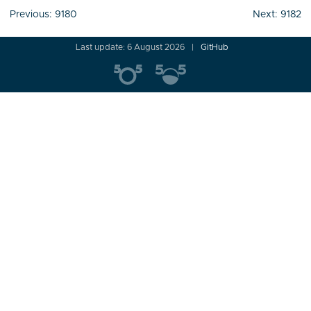
Post
Previous:
9180
Next:
9182
navigation
Last update: 6 August 2026
GitHub