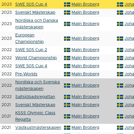
2023
SWE 505 Cup 4
Malin Broberg
Joh
2023
Svenskt Mästerskap
Malin Broberg
Joh
Nordiska och Danska
2023
Malin Broberg
Joh
mästerskapen
European
2023
Malin Broberg
Joh
Championship
2022
SWE 505 Cup 2
Malin Broberg
Joh
2022
World Championship
Malin Broberg
Joh
2022
SWE 505 Cup 4
Malin Broberg
Joh
2022
Pre-Worlds
Malin Broberg
Joh
Nordiska och Svenska
2022
Malin Broberg
Joh
mästerskapen
2022
Saltsjöbadsregattan
Malin Broberg
Joh
2021
Svenskt Mästerskap
Malin Broberg
Joh
KSSS Olympic Class
2021
Malin Broberg
Joh
Regatta
2021
Västkustmästerskapen
Malin Broberg
Joh