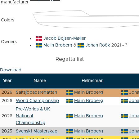
manufacturer
Colors
Jacob Bojsen-Møller
Owners
Malin Broberg
&
Johan Röök
2021 - ?
Regatta list
Download
Year
Name
Helmsman
2026
Saltsjöbadsregattan
Malin Broberg
Joh
2026
World Championship
Malin Broberg
Joh
Pre-Worlds & UK
2026
National
Malin Broberg
Joh
Championship
2025
Svenskt Mästerskap
Malin Broberg
Joh