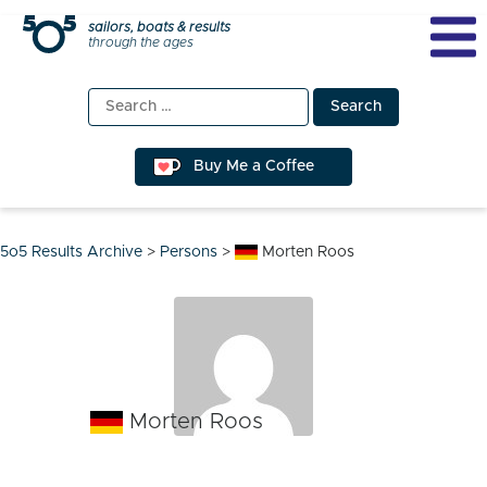
Skip
sailors, boats & results
through the ages
to
content
Search
for:
Buy Me a Coffee
5o5 Results Archive
>
Persons
>
Morten Roos
Morten Roos