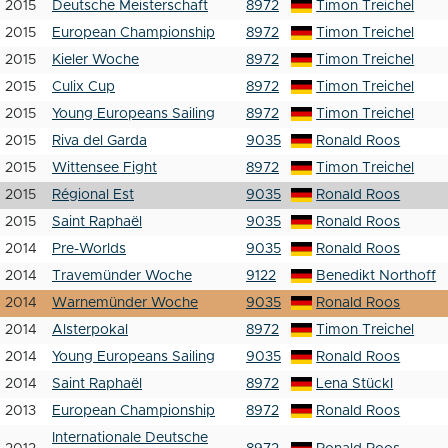
2015
Deutsche Meisterschaft
8972
Timon Treichel
2015
European Championship
8972
Timon Treichel
2015
Kieler Woche
8972
Timon Treichel
2015
Culix Cup
8972
Timon Treichel
2015
Young Europeans Sailing
8972
Timon Treichel
2015
Riva del Garda
9035
Ronald Roos
2015
Wittensee Fight
8972
Timon Treichel
2015
Régional Est
9035
Ronald Roos
2015
Saint Raphaël
9035
Ronald Roos
2014
Pre-Worlds
9035
Ronald Roos
2014
Travemünder Woche
9122
Benedikt Northoff
2014
Warnemünder Woche
9035
Ronald Roos
2014
Alsterpokal
8972
Timon Treichel
2014
Young Europeans Sailing
9035
Ronald Roos
2014
Saint Raphaël
8972
Lena Stückl
2013
European Championship
8972
Ronald Roos
Internationale Deutsche