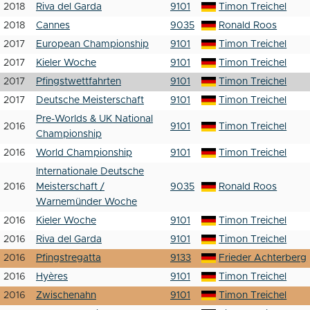
2018
Riva del Garda
9101
Timon Treichel
2018
Cannes
9035
Ronald Roos
2017
European Championship
9101
Timon Treichel
2017
Kieler Woche
9101
Timon Treichel
2017
Pfingstwettfahrten
9101
Timon Treichel
2017
Deutsche Meisterschaft
9101
Timon Treichel
Pre-Worlds & UK National
2016
9101
Timon Treichel
Championship
2016
World Championship
9101
Timon Treichel
Internationale Deutsche
2016
Meisterschaft /
9035
Ronald Roos
Warnemünder Woche
2016
Kieler Woche
9101
Timon Treichel
2016
Riva del Garda
9101
Timon Treichel
2016
Pfingstregatta
9133
Frieder Achterberg
2016
Hyères
9101
Timon Treichel
2016
Zwischenahn
9101
Timon Treichel