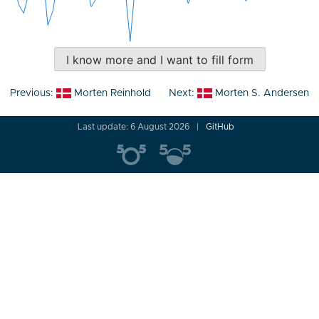
I know more and I want to fill form
Post
Previous:
Morten Reinhold
Next:
Morten S. Andersen
navigation
Last update: 6 August 2026
GitHub