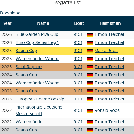
Regatta list
Download
Year
Name
Boat
Helmsman
2026
Blue Garden Riva Cup
9101
Timon Treichel
2026
Euro Cup Series Leg 1
9101
Timon Treichel
2025
Sauna Cup
9101
Maike Roos
2025
Warnemünder Woche
9101
Timon Treichel
2025
Saint Raphaël
9101
Timon Treichel
2024
Sauna Cup
9101
Timon Treichel
2024
Warnemünder Woche
9101
Timon Treichel
2023
Sauna Cup
9101
Timon Treichel
2023
European Championship
9101
Timon Treichel
Internationale Deutsche
2022
9101
Ronald Roos
Meisterschaft
2022
Warnemünde
9101
Timon Treichel
2021
Sauna Cup
9101
Timon Treichel