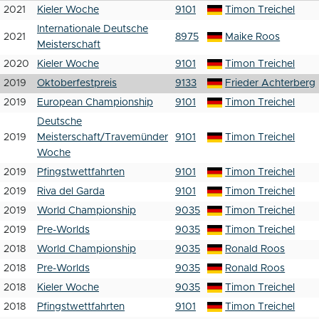
2021
Kieler Woche
9101
Timon Treichel
Internationale Deutsche
2021
8975
Maike Roos
Meisterschaft
2020
Kieler Woche
9101
Timon Treichel
2019
Oktoberfestpreis
9133
Frieder Achterberg
2019
European Championship
9101
Timon Treichel
Deutsche
2019
Meisterschaft/Travemünder
9101
Timon Treichel
Woche
2019
Pfingstwettfahrten
9101
Timon Treichel
2019
Riva del Garda
9101
Timon Treichel
2019
World Championship
9035
Timon Treichel
2019
Pre-Worlds
9035
Timon Treichel
2018
World Championship
9035
Ronald Roos
2018
Pre-Worlds
9035
Ronald Roos
2018
Kieler Woche
9035
Timon Treichel
2018
Pfingstwettfahrten
9101
Timon Treichel