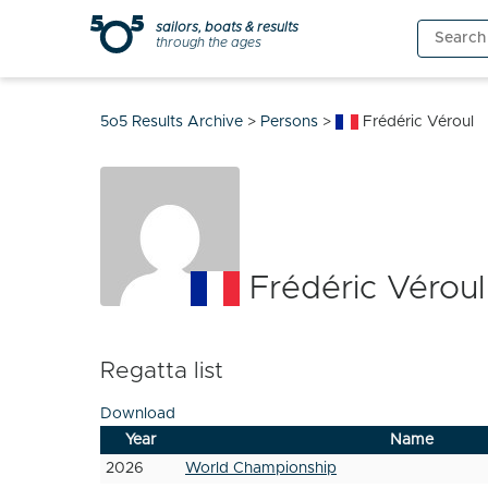
Skip
sailors, boats & results
Search
to
through the ages
for:
content
5o5 Results Archive
>
Persons
>
Frédéric Véroul
Frédéric Véroul
Regatta list
Download
Year
Name
2026
World Championship