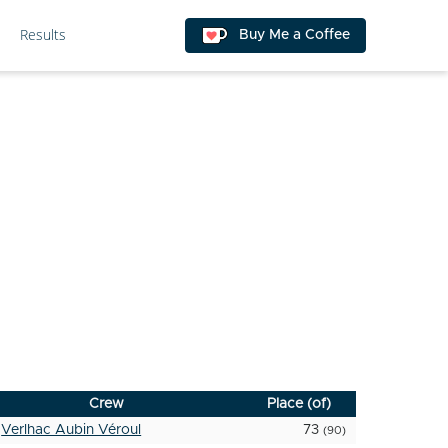
Results
Buy Me a Coffee
Crew
Place (of)
Verlhac Aubin Véroul
73
(90)