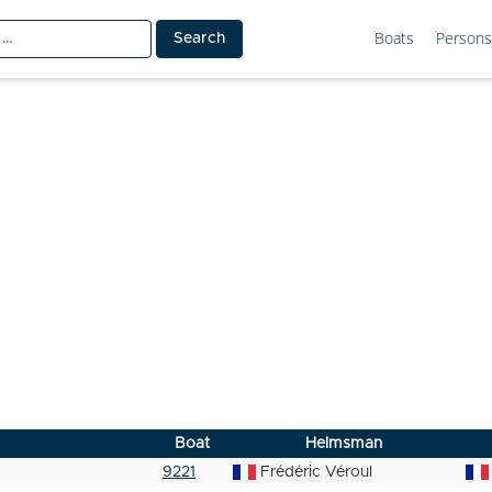
Boats
Persons
Boat
Helmsman
9221
Frédéric Véroul