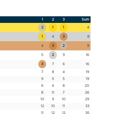
1
2
3
Sum
2
1
1
4
1
4
3
8
4
3
2
9
5
2
9
16
3
7
6
16
7
8
4
19
9
5
5
19
6
6
8
20
8
11
7
26
10
9
10
29
12
10
11
33
11
12
12
35