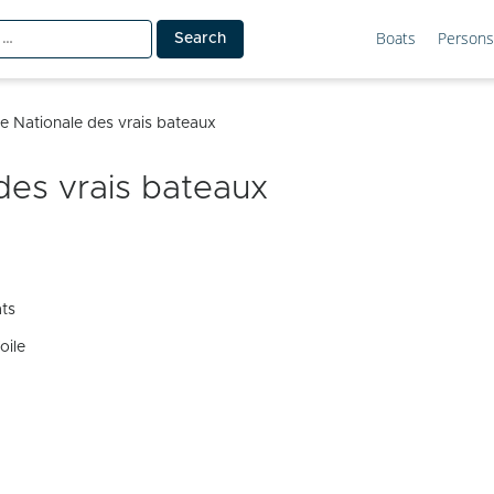
Boats
Persons
 Nationale des vrais bateaux
des vrais bateaux
ats
oile