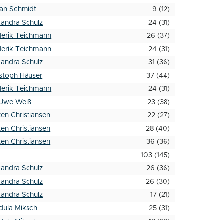
fan Schmidt
9 (12)
xandra Schulz
24 (31)
derik Teichmann
26 (37)
derik Teichmann
24 (31)
xandra Schulz
31 (36)
istoph Häuser
37 (44)
derik Teichmann
24 (31)
-Uwe Weiß
23 (38)
en Christiansen
22 (27)
en Christiansen
28 (40)
en Christiansen
36 (36)
103 (145)
xandra Schulz
26 (36)
xandra Schulz
26 (30)
xandra Schulz
17 (21)
dula Miksch
25 (31)