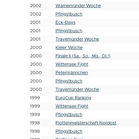
2002
Warnemünder Woche
2002
Pfingstbusch
2001
Eck-Days
2001
Pfingstbusch
2001
Travemünder Woche
2000
Kieler Woche
2000
Finale II (Sa., So., Mo., Di.!)
2000
Wittensee Fight
2000
Petermännchen
2000
Pfingstbusch
2000
Travemünder Woche
1999
EuroCup Ranking
1999
Wittensee Fight
1999
Pfingstbusch
1998
Flottenmeisterschaft Nordost
1998
Pfingstbusch