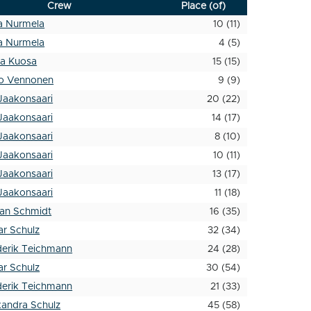
Crew
Place (of)
a Nurmela
10 (11)
a Nurmela
4 (5)
ia Kuosa
15 (15)
o Vennonen
9 (9)
 Jaakonsaari
20 (22)
 Jaakonsaari
14 (17)
 Jaakonsaari
8 (10)
 Jaakonsaari
10 (11)
 Jaakonsaari
13 (17)
 Jaakonsaari
11 (18)
fan Schmidt
16 (35)
ar Schulz
32 (34)
derik Teichmann
24 (28)
ar Schulz
30 (54)
derik Teichmann
21 (33)
xandra Schulz
45 (58)