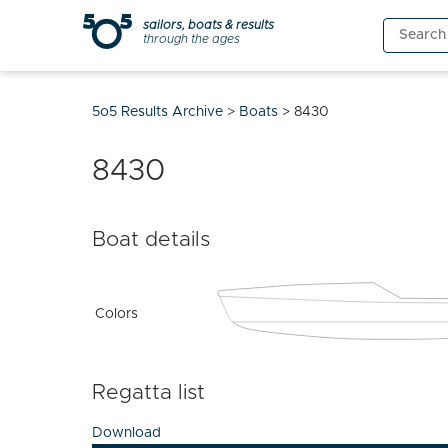
Skip
sailors, boats & results
Search
to
through the ages
for:
content
5o5 Results Archive
>
Boats
>
8430
8430
Boat details
Colors
Regatta list
Download