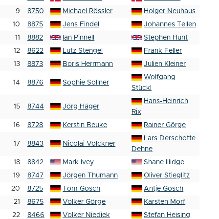
9
8750
Michael Rössler
Holger Neuhaus
10
8875
Jens Findel
Johannes Tellen
11
8882
Ian Pinnell
Stephen Hunt
12
8622
Lutz Stengel
Frank Feller
13
8873
Boris Herrmann
Julien Kleiner
Wolfgang
14
8876
Sophie Söllner
Stückl
Hans-Heinrich
15
8744
Jörg Häger
Rix
16
8728
Kerstin Beuke
Rainer Görge
Lars Derschotte
17
8843
Nicolai Völckner
Dehne
18
8842
Mark Ivey
Shane Illidge
19
8747
Jörgen Thumann
Oliver Stieglitz
20
8725
Tom Gosch
Antje Gosch
21
8675
Volker Görge
Karsten Morf
22
8466
Volker Niediek
Stefan Heising