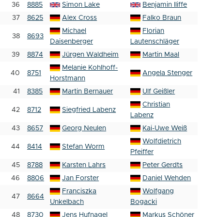
36
8885
Simon Lake
Benjamin Iliffe
37
8625
Alex Cross
Falko Braun
Michael
Florian
38
8693
Daisenberger
Lautenschläger
39
8874
Jürgen Waldheim
Martin Maal
Melanie Kohlhoff-
40
8751
Angela Stenger
Horstmann
41
8385
Martin Bernauer
Ulf Geißler
Christian
42
8712
Siegfried Labenz
Labenz
43
8657
Georg Neulen
Kai-Uwe Weiß
Wolfdietrich
44
8414
Stefan Worm
Pfeiffer
45
8788
Karsten Lahrs
Peter Gerdts
46
8806
Jan Forster
Daniel Wehden
Franciszka
Wolfgang
47
8664
Unkelbach
Bogacki
48
8730
Jens Hufnagel
Markus Schöner