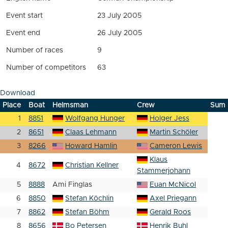
Event start
23 July 2005
Event end
26 July 2005
Number of races
9
Number of competitors
63
Download
Place
Boat
Helmsman
Crew
Sum
1
8851
Wolfgang Hunger
Holger Jess
2
8651
Claas Lehmann
Martin Schöler
3
8266
Howard Hamlin
Cameron Lewis
Klaus
4
8672
Christian Kellner
Stammerjohann
5
8888
Ami Finglas
Euan McNicol
6
8850
Stefan Köchlin
Axel Priegann
7
8862
Stefan Böhm
Gerald Roos
8
8656
Bo Petersen
Henrik Buhl