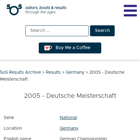
Skip
sailors, boats & results
through the ages
to
content
Search
for:
Buy Me a Coffee
5o5 Results Archive
>
Results
>
Germany
>
2005 - Deutsche
Meisterschaft
2005 - Deutsche Meisterschaft
Serie
National
Location
Germany
English name
German Championship