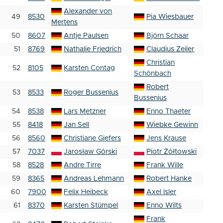
Alexander von
49
8530
Pia Wiesbauer
Mertens
50
8607
Antje Paulsen
Björn Schaar
51
8769
Nathalie Friedrich
Claudius Zeiler
Christian
52
8105
Karsten Contag
Schönbach
Robert
53
8533
Roger Bussenius
Bussenius
54
8538
Lars Metzner
Enno Thaeter
55
8418
Jan Sell
Wiebke Gewinn
56
8560
Christiane Giefers
Jens Krause
57
7037
Jarosław Górski
Piotr Żółtowski
58
8528
Andre Tirre
Frank Wille
59
8365
Andreas Lehmann
Robert Hanke
60
7900
Felix Heibeck
Axel Isler
61
8370
Karsten Stümpel
Enno Wilts
Frank