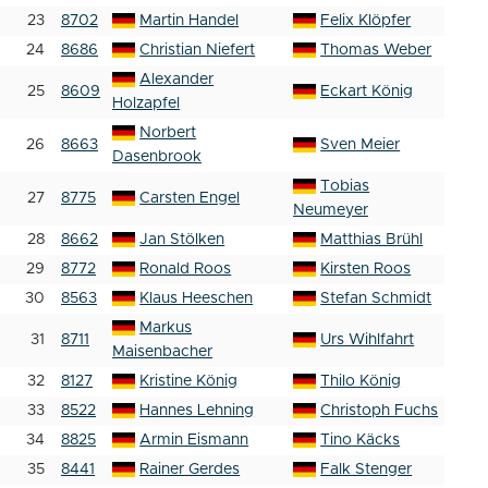
23
8702
Martin Handel
Felix Klöpfer
24
8686
Christian Niefert
Thomas Weber
Alexander
25
8609
Eckart König
Holzapfel
Norbert
26
8663
Sven Meier
Dasenbrook
Tobias
27
8775
Carsten Engel
Neumeyer
28
8662
Jan Stölken
Matthias Brühl
29
8772
Ronald Roos
Kirsten Roos
30
8563
Klaus Heeschen
Stefan Schmidt
Markus
31
8711
Urs Wihlfahrt
Maisenbacher
32
8127
Kristine König
Thilo König
33
8522
Hannes Lehning
Christoph Fuchs
34
8825
Armin Eismann
Tino Käcks
35
8441
Rainer Gerdes
Falk Stenger