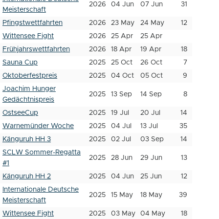
2026
04 Jun
07 Jun
31
Meisterschaft
Pfingstwettfahrten
2026
23 May
24 May
12
Wittensee Fight
2026
25 Apr
25 Apr
Frühjahrswettfahrten
2026
18 Apr
19 Apr
18
Sauna Cup
2025
25 Oct
26 Oct
7
Oktoberfestpreis
2025
04 Oct
05 Oct
9
Joachim Hunger
2025
13 Sep
14 Sep
8
Gedächtnispreis
OstseeCup
2025
19 Jul
20 Jul
14
Warnemünder Woche
2025
04 Jul
13 Jul
35
Känguruh HH 3
2025
02 Jul
03 Sep
14
SCLW Sommer-Regatta
2025
28 Jun
29 Jun
13
#1
Känguruh HH 2
2025
04 Jun
25 Jun
12
Internationale Deutsche
2025
15 May
18 May
39
Meisterschaft
Wittensee Fight
2025
03 May
04 May
18