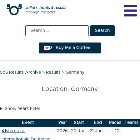
Skip
sailors, boats & results
through the ages
to
content
Search
for:
Buy Me a Coffee
5o5 Results Archive
>
Results
>
Germany
Location:
Germany
Show Years Filter
Event
Year
Start
End
Races
Teams
Alsterpokal
2026
20 Jun
21 Jun
10
Internationale Deutsche