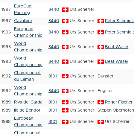
EuroCup
1997
8440
Urs Scherrer
Ranking
1997
Cavalaire
8440
Urs Scherrer
Peter Schmidl
European
1996
8440
Urs Scherrer
Peter Schmidl
Championship
World
1995
8440
Urs Scherrer
Beat Waser
Championship
World
1993
8440
Urs Scherrer
Beat Waser
Championship
Championnat
1992
8101
Urs Scherrer
Dugster
du Léman
World
1992
8440
Urs Scherrer
Eugster
Championship
1989
Riva del Garda
8101
Urs Scherrer
Roger Fischer
1989
Île de Bendor
8101
Urs Scherrer
Stepen Oberhofen
European
1988
8101
Urs Scherrer
Urs Scherrer
Championship
Championnat