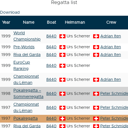
Regatta list
Download
Year
Name
Boat
Helmsman
Crew
World
1999
8440
Urs Scherrer
Adrian Iten
Championship
1999
Pre-Worlds
8440
Urs Scherrer
Adrian Iten
1999
Riva del Garda
8440
Urs Scherrer
Adrian Iten
EuroCup
1999
8440
Urs Scherrer
Ranking
Championnat
1999
8440
Urs Scherrer
Adrian Iten
du Léman
Pokalregatta –
1998
8440
Urs Scherrer
Peter Schmidl
Sommerregatta
Championnat
1997
8440
Urs Scherrer
Peter Schmidl
du Léman
1997
Pokalregatta
8440
Urs Scherrer
Peter Schmidl
1997
Riva del Garda
8440
Urs Scherrer
Peter Schmidl