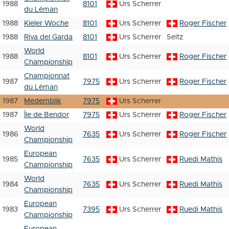
1988
8101
Urs Scherrer
du Léman
1988
Kieler Woche
8101
Urs Scherrer
Roger Fischer
1988
Riva del Garda
8101
Urs Scherrer
Seitz
World
1988
8101
Urs Scherrer
Roger Fischer
Championship
Championnat
1987
7975
Urs Scherrer
Roger Fischer
du Léman
1987
Medemblik
7975
Urs Scherrer
1987
Île de Bendor
7975
Urs Scherrer
Roger Fischer
World
1986
7635
Urs Scherrer
Roger Fischer
Championship
European
1985
7635
Urs Scherrer
Ruedi Mathis
Championship
World
1984
7635
Urs Scherrer
Ruedi Mathis
Championship
European
1983
7395
Urs Scherrer
Ruedi Mathis
Championship