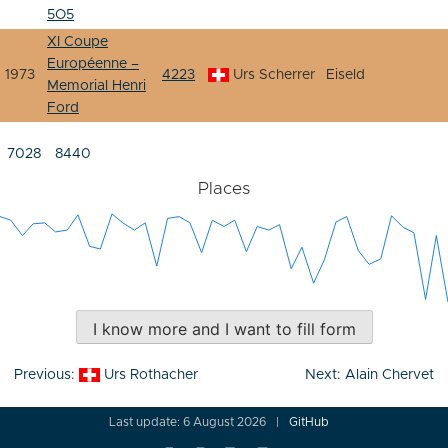
5O5
XI Coupe
Européenne –
1973
4223
Urs Scherrer
Eiseld
Memorial Henri
Ford
7028
8440
Places
I know more and I want to fill form
Post
Previous:
Urs Rothacher
Next:
Alain Chervet
navigation
Last update: 6 August 2026
GitHub