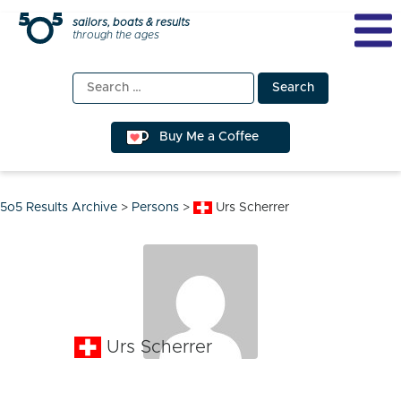
Skip
sailors, boats & results
through the ages
to
content
Search
for:
Buy Me a Coffee
5o5 Results Archive
>
Persons
>
Urs Scherrer
Urs Scherrer