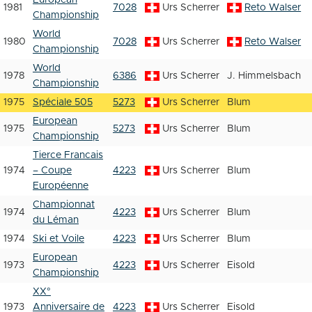
European
1981
7028
Urs Scherrer
Reto Walser
Championship
World
1980
7028
Urs Scherrer
Reto Walser
Championship
World
1978
6386
Urs Scherrer
J. Himmelsbach
Championship
1975
Spéciale 505
5273
Urs Scherrer
Blum
European
1975
5273
Urs Scherrer
Blum
Championship
Tierce Francais
1974
– Coupe
4223
Urs Scherrer
Blum
Européenne
Championnat
1974
4223
Urs Scherrer
Blum
du Léman
1974
Ski et Voile
4223
Urs Scherrer
Blum
European
1973
4223
Urs Scherrer
Eisold
Championship
XX°
1973
Anniversaire de
4223
Urs Scherrer
Eisold