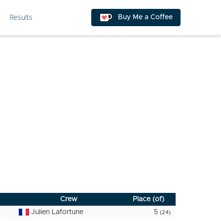
Results
Buy Me a Coffee
Crew
Place (of)
Julien Lafortune
5
(24)