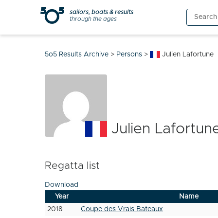
Skip
sailors, boats & results
Search
to
through the ages
for:
content
5o5 Results Archive
>
Persons
>
Julien Lafortune
Julien Lafortun
Regatta list
Download
Year
Name
2018
Coupe des Vrais Bateaux