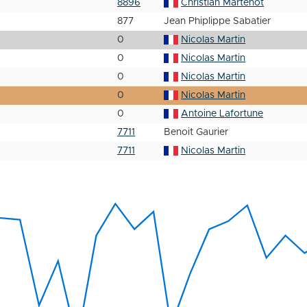
8896
Christian Martenot
877
Jean Phiplippe Sabatier
0
Nicolas Martin
0
Nicolas Martin
0
Nicolas Martin
0
Nicolas Martin
0
Antoine Lafortune
7711
Benoit Gaurier
7711
Nicolas Martin