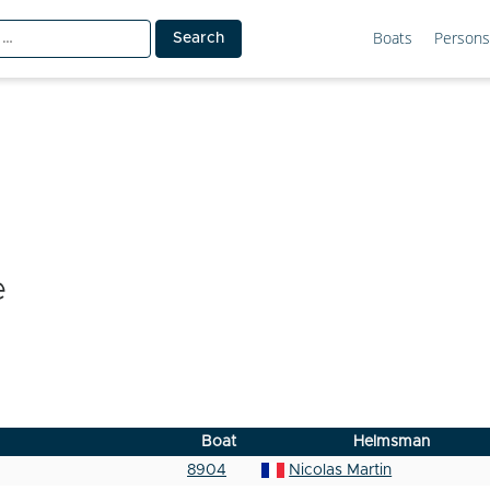
Boats
Persons
e
Boat
Helmsman
8904
Nicolas Martin