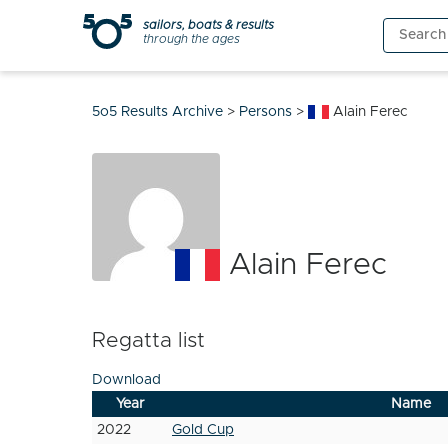
Skip
sailors, boats & results
Search
to
through the ages
for:
content
5o5 Results Archive
>
Persons
>
Alain Ferec
Alain Ferec
Regatta list
Download
Year
Name
2022
Gold Cup