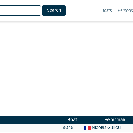
Boats
Persons
Boat
Helmsman
9045
Nicolas Guillou