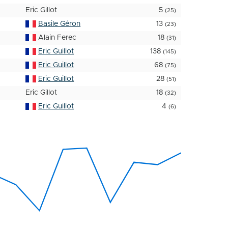
Eric Gillot
5
(25)
Basile Géron
13
(23)
Alain Ferec
18
(31)
Eric Guillot
138
(145)
Eric Guillot
68
(75)
Eric Guillot
28
(51)
Eric Gillot
18
(32)
Eric Guillot
4
(6)