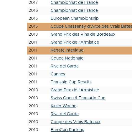
2017
Championnat de France
2016
Championnat de France
2015
European Championship
2015
Coupe Chassenay d’Arce des Vrais Bate
2013
Grand Prix des Vins de Bordeaux
2011
Grand Prix de l’Armistice
2011
Régate Interligue
2011
Coupe Nationale
2011
Riva del Garda
2011
Cannes
2011
Transalp Cup Results
2010
Grand Prix de l’Armistice
2010
Swiss Open & TransAlp Cup
2010
Kieler Woche
2010
Riva del Garda
2010
Coupe des Vrais Bateaux
2010
EuroCup Ranking