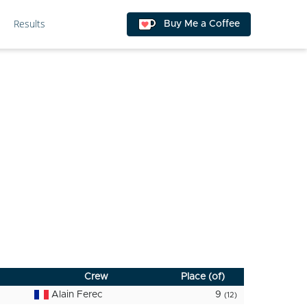
Results
Buy Me a Coffee
Crew
Place (of)
Alain Ferec
9
(12)