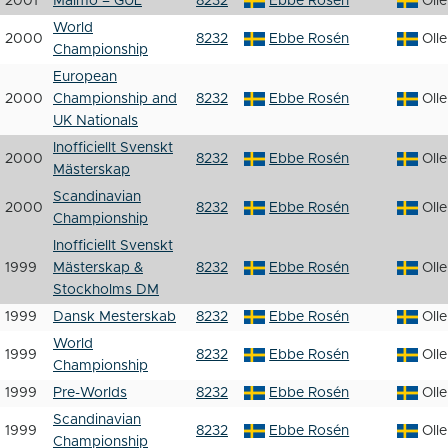
2001
Malmö – GUL
8232
Ebbe Rosén
Oll
World
2000
8232
Ebbe Rosén
Oll
Championship
European
2000
Championship and
8232
Ebbe Rosén
Oll
UK Nationals
Inofficiellt Svenskt
2000
8232
Ebbe Rosén
Oll
Mästerskap
Scandinavian
2000
8232
Ebbe Rosén
Oll
Championship
Inofficiellt Svenskt
1999
Mästerskap &
8232
Ebbe Rosén
Oll
Stockholms DM
1999
Dansk Mesterskab
8232
Ebbe Rosén
Oll
World
1999
8232
Ebbe Rosén
Oll
Championship
1999
Pre-Worlds
8232
Ebbe Rosén
Oll
Scandinavian
1999
8232
Ebbe Rosén
Oll
Championship