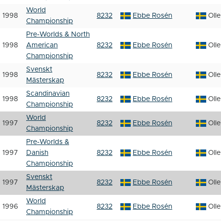
World
1998
8232
Ebbe Rosén
Oll
Championship
Pre-Worlds & North
1998
American
8232
Ebbe Rosén
Oll
Championship
Svenskt
1998
8232
Ebbe Rosén
Oll
Mästerskap
Scandinavian
1998
8232
Ebbe Rosén
Oll
Championship
World
1997
8232
Ebbe Rosén
Oll
Championship
Pre-Worlds &
1997
Danish
8232
Ebbe Rosén
Oll
Championship
Svenskt
1997
8232
Ebbe Rosén
Oll
Mästerskap
World
1996
8232
Ebbe Rosén
Oll
Championship