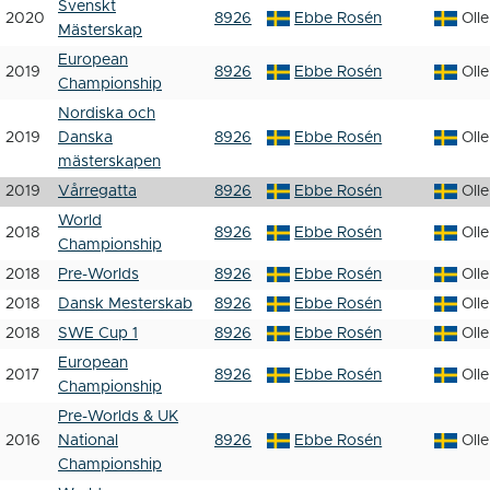
Svenskt
2020
8926
Ebbe Rosén
Oll
Mästerskap
European
2019
8926
Ebbe Rosén
Oll
Championship
Nordiska och
2019
Danska
8926
Ebbe Rosén
Oll
mästerskapen
2019
Vårregatta
8926
Ebbe Rosén
Oll
World
2018
8926
Ebbe Rosén
Oll
Championship
2018
Pre-Worlds
8926
Ebbe Rosén
Oll
2018
Dansk Mesterskab
8926
Ebbe Rosén
Oll
2018
SWE Cup 1
8926
Ebbe Rosén
Oll
European
2017
8926
Ebbe Rosén
Oll
Championship
Pre-Worlds & UK
2016
National
8926
Ebbe Rosén
Oll
Championship