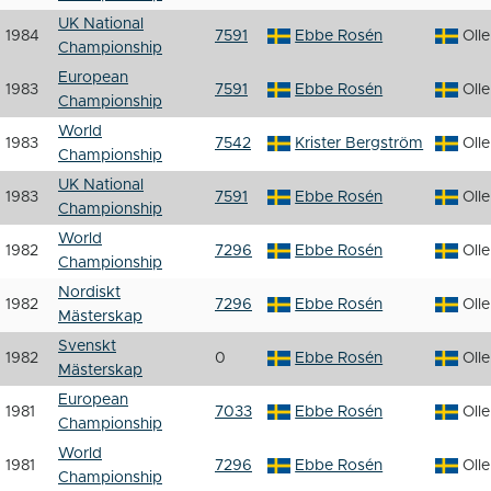
UK National
1984
7591
Ebbe Rosén
Oll
Championship
European
1983
7591
Ebbe Rosén
Oll
Championship
World
1983
7542
Krister Bergström
Oll
Championship
UK National
1983
7591
Ebbe Rosén
Oll
Championship
World
1982
7296
Ebbe Rosén
Oll
Championship
Nordiskt
1982
7296
Ebbe Rosén
Oll
Mästerskap
Svenskt
1982
0
Ebbe Rosén
Oll
Mästerskap
European
1981
7033
Ebbe Rosén
Oll
Championship
World
1981
7296
Ebbe Rosén
Oll
Championship