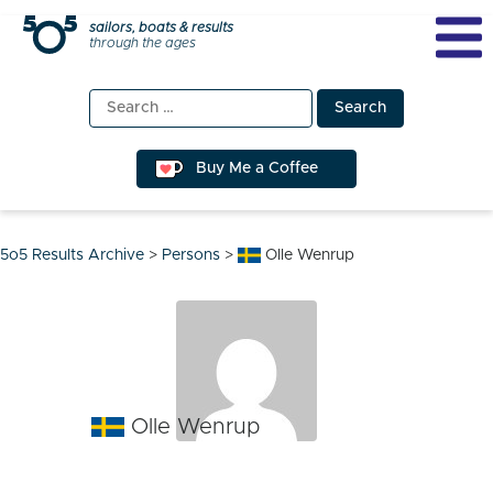
Skip
sailors, boats & results
through the ages
to
content
Search
for:
Buy Me a Coffee
5o5 Results Archive
>
Persons
>
Olle Wenrup
Olle Wenrup