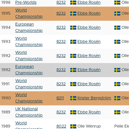
1996
Pre-Worlds
8232
Ebbe Rosén
Oll
World
1995
8232
Ebbe Rosén
Oll
Championship
European
1994
8232
Ebbe Rosén
Oll
Championship
World
1993
8232
Ebbe Rosén
Oll
Championship
World
1992
8232
Ebbe Rosén
Oll
Championship
European
1992
8232
Ebbe Rosén
Oll
Championship
World
1991
8232
Ebbe Rosén
Oll
Championship
World
1990
8211
Krister Bergström
Oll
Championship
UK National
1989
8232
Ebbe Rosén
Oll
Championship
World
1989
8022
Olle Wenrup
Pelle E