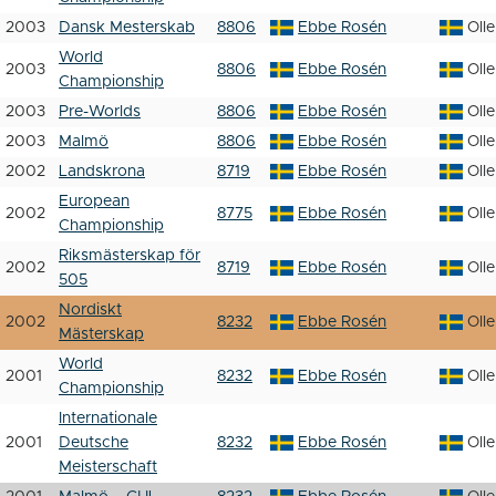
2003
Dansk Mesterskab
8806
Ebbe Rosén
Oll
World
2003
8806
Ebbe Rosén
Oll
Championship
2003
Pre-Worlds
8806
Ebbe Rosén
Oll
2003
Malmö
8806
Ebbe Rosén
Oll
2002
Landskrona
8719
Ebbe Rosén
Oll
European
2002
8775
Ebbe Rosén
Oll
Championship
Riksmästerskap för
2002
8719
Ebbe Rosén
Oll
505
Nordiskt
2002
8232
Ebbe Rosén
Oll
Mästerskap
World
2001
8232
Ebbe Rosén
Oll
Championship
Internationale
2001
Deutsche
8232
Ebbe Rosén
Oll
Meisterschaft