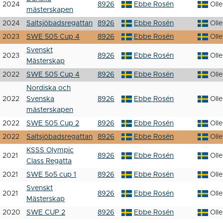
2024
8926
Ebbe Rosén
Oll
mästerskapen
2024
Saltsjöbadsregattan
8926
Ebbe Rosén
Oll
2023
SWE 505 Cup 4
8926
Ebbe Rosén
Oll
Svenskt
2023
8926
Ebbe Rosén
Oll
Mästerskap
2022
SWE 505 Cup 4
8926
Ebbe Rosén
Oll
Nordiska och
2022
Svenska
8926
Ebbe Rosén
Oll
mästerskapen
2022
SWE 505 Cup 2
8926
Ebbe Rosén
Oll
2022
Saltsjöbadsregattan
8926
Ebbe Rosén
Oll
KSSS Olympic
2021
8926
Ebbe Rosén
Oll
Class Regatta
2021
SWE 5o5 cup 1
8926
Ebbe Rosén
Oll
Svenskt
2021
8926
Ebbe Rosén
Oll
Mästerskap
2020
SWE CUP 2
8926
Ebbe Rosén
Oll