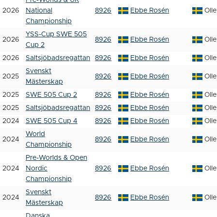
Pre-Worlds & UK
2026
National
8926
Ebbe Rosén
Oll
Championship
YSS-Cup SWE 505
2026
8926
Ebbe Rosén
Oll
Cup 2
2026
Saltsjöbadsregattan
8926
Ebbe Rosén
Oll
Svenskt
2025
8926
Ebbe Rosén
Oll
Mästerskap
2025
SWE 505 Cup 2
8926
Ebbe Rosén
Oll
2025
Saltsjöbadsregattan
8926
Ebbe Rosén
Oll
2024
SWE 505 Cup 4
8926
Ebbe Rosén
Oll
World
2024
8926
Ebbe Rosén
Oll
Championship
Pre-Worlds & Open
2024
Nordic
8926
Ebbe Rosén
Oll
Championship
Svenskt
2024
8926
Ebbe Rosén
Oll
Mästerskap
Danska