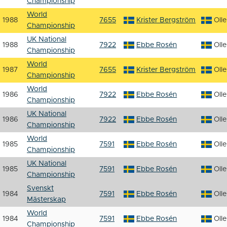
Championship
World
1988
7655
Krister Bergström
Oll
Championship
UK National
1988
7922
Ebbe Rosén
Oll
Championship
World
1987
7655
Krister Bergström
Oll
Championship
World
1986
7922
Ebbe Rosén
Oll
Championship
UK National
1986
7922
Ebbe Rosén
Oll
Championship
World
1985
7591
Ebbe Rosén
Oll
Championship
UK National
1985
7591
Ebbe Rosén
Oll
Championship
Svenskt
1984
7591
Ebbe Rosén
Oll
Mästerskap
World
1984
7591
Ebbe Rosén
Oll
Championship