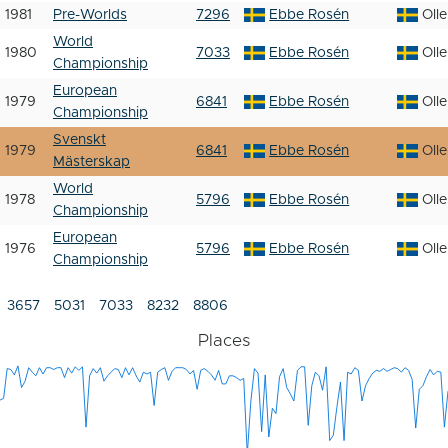
1981
Pre-Worlds
7296
Ebbe Rosén
Oll
World
1980
7033
Ebbe Rosén
Oll
Championship
European
1979
6841
Ebbe Rosén
Oll
Championship
Svenskt
1979
6841
Ebbe Rosén
Oll
Mästerskap
World
1978
5796
Ebbe Rosén
Oll
Championship
European
1976
5796
Ebbe Rosén
Oll
Championship
3657
5031
7033
8232
8806
Places