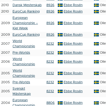
2010
Dansk Mesterskab
8926
Ebbe Rosén
Oll
2010
EuroCup Ranking
8926
Ebbe Rosén
Oll
European
2009
Championship –
8926
Ebbe Rosén
Oll
Kiel Week
2009
EuroCup Ranking
8926
Ebbe Rosén
Oll
World
2007
8232
Ebbe Rosén
Oll
Championship
2007
Pre-Worlds
8232
Ebbe Rosén
Oll
World
2006
8232
Ebbe Rosén
Oll
Championship
World
2005
8232
Ebbe Rosén
Oll
Championship
2005
Pre-Worlds
8232
Ebbe Rosén
Oll
Svenskt
2005
8232
Ebbe Rosén
Oll
Mästerskap
European
2004
8806
Ebbe Rosén
Oll
Championship