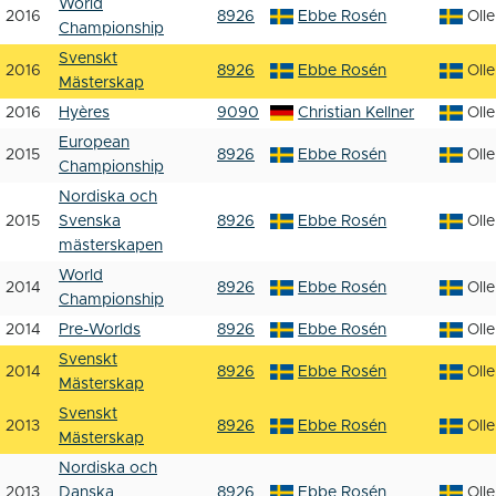
World
2016
8926
Ebbe Rosén
Oll
Championship
Svenskt
2016
8926
Ebbe Rosén
Oll
Mästerskap
2016
Hyères
9090
Christian Kellner
Oll
European
2015
8926
Ebbe Rosén
Oll
Championship
Nordiska och
2015
Svenska
8926
Ebbe Rosén
Oll
mästerskapen
World
2014
8926
Ebbe Rosén
Oll
Championship
2014
Pre-Worlds
8926
Ebbe Rosén
Oll
Svenskt
2014
8926
Ebbe Rosén
Oll
Mästerskap
Svenskt
2013
8926
Ebbe Rosén
Oll
Mästerskap
Nordiska och
2013
Danska
8926
Ebbe Rosén
Oll