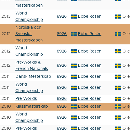
mästerskapen
World
2013
8926
Ebbe Rosén
Oll
Championship
Nordiska och
2012
Svenska
8926
Ebbe Rosén
Oll
mästerskapen
World
2012
8926
Ebbe Rosén
Oll
Championship
Pre-Worlds &
2012
8926
Ebbe Rosén
Oll
French Nationals
2011
Dansk Mesterskab
8926
Ebbe Rosén
Oll
World
2011
8926
Ebbe Rosén
Oll
Championship
2011
Pre-Worlds
8926
Ebbe Rosén
Oll
2010
Klassmästerskap
8926
Ebbe Rosén
Oll
World
2010
8926
Ebbe Rosén
Oll
Championship
2010
Pre-Worlds
8926
Ebbe Rosén
Oll