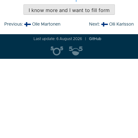
I know more and I want to fill form
Post
Previous:
Olle Martonen
Next:
Olli Karlsson
navigation
Last update: 6 August 2026
GitHub