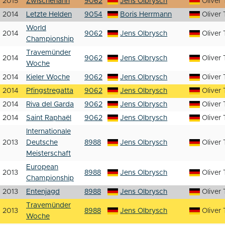
2015
Zwischenahn
9062
Jens Olbrysch
Oliver 
2014
Letzte Helden
9054
Boris Herrmann
Oliver 
World
2014
9062
Jens Olbrysch
Oliver 
Championship
Travemünder
2014
9062
Jens Olbrysch
Oliver 
Woche
2014
Kieler Woche
9062
Jens Olbrysch
Oliver 
2014
Pfingstregatta
9062
Jens Olbrysch
Oliver 
2014
Riva del Garda
9062
Jens Olbrysch
Oliver 
2014
Saint Raphaël
9062
Jens Olbrysch
Oliver 
Internationale
2013
Deutsche
8988
Jens Olbrysch
Oliver 
Meisterschaft
European
2013
8988
Jens Olbrysch
Oliver 
Championship
2013
Entenjagd
8988
Jens Olbrysch
Oliver 
Travemünder
2013
8988
Jens Olbrysch
Oliver 
Woche