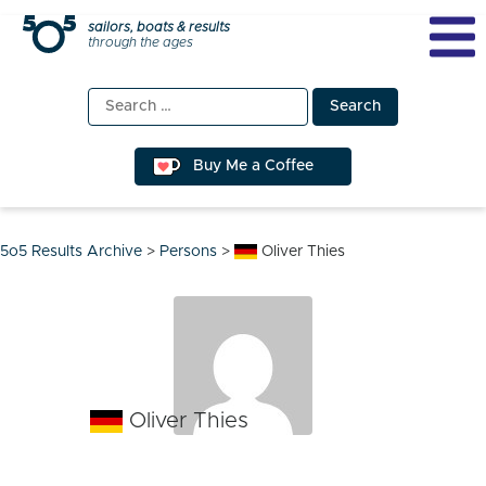
Skip
sailors, boats & results
through the ages
to
content
Search
for:
Buy Me a Coffee
5o5 Results Archive
>
Persons
>
Oliver Thies
Oliver Thies