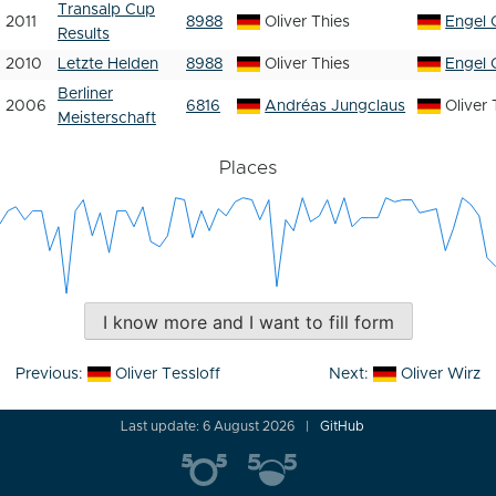
Transalp Cup
2011
8988
Oliver Thies
Engel 
Results
2010
Letzte Helden
8988
Oliver Thies
Engel 
Berliner
2006
6816
Andréas Jungclaus
Oliver 
Meisterschaft
Places
I know more and I want to fill form
Post
Previous:
Oliver Tessloff
Next:
Oliver Wirz
navigation
Last update: 6 August 2026
GitHub