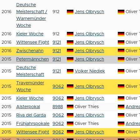
Deutsche
2016
Meisterschaft /
912
Jens Olbrysch
Oliver 
Warnemünder
Woche
2016
Kieler Woche
912
Jens Olbrysch
Oliver 
2016
Wittensee Fight
9121
Jens Olbrysch
Oliver 
2016
Zwischenahn
9121
Jens Olbrysch
Oliver 
2015
Petermännchen
9121
Jens Olbrysch
Oliver 
Deutsche
2015
9121
Volker Niediek
Oliver 
Meisterschaft
Travemünder
2015
9062
Jens Olbrysch
Oliver 
Woche
2015
Kieler Woche
9062
Jens Olbrysch
Oliver 
2015
Alsterpokal
8988
Oliver Thies
Andrea
2015
Riva del Garda
9062
Jens Olbrysch
Oliver 
2015
Frühjahrspokale
9062
Oliver Thies
Andrea
2015
Wittensee Fight
9062
Jens Olbrysch
Oliver 