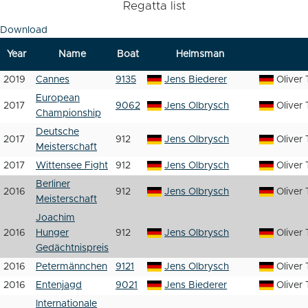
Regatta list
Download
Year
Name
Boat
Helmsman
2019
Cannes
9135
Jens Biederer
Oliver 
European
2017
9062
Jens Olbrysch
Oliver 
Championship
Deutsche
2017
912
Jens Olbrysch
Oliver 
Meisterschaft
2017
Wittensee Fight
912
Jens Olbrysch
Oliver 
Berliner
2016
912
Jens Olbrysch
Oliver 
Meisterschaft
Joachim
2016
Hunger
912
Jens Olbrysch
Oliver 
Gedächtnispreis
2016
Petermännchen
9121
Jens Olbrysch
Oliver 
2016
Entenjagd
9021
Jens Biederer
Oliver 
Internationale