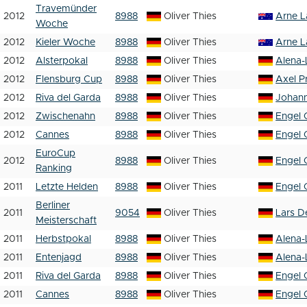
Travemünder
2012
8988
Oliver Thies
Arne L
Woche
2012
Kieler Woche
8988
Oliver Thies
Arne L
2012
Alsterpokal
8988
Oliver Thies
Alena-
2012
Flensburg Cup
8988
Oliver Thies
Axel P
2012
Riva del Garda
8988
Oliver Thies
Johann
2012
Zwischenahn
8988
Oliver Thies
Engel 
2012
Cannes
8988
Oliver Thies
Engel 
EuroCup
2012
8988
Oliver Thies
Engel 
Ranking
2011
Letzte Helden
8988
Oliver Thies
Engel 
Berliner
2011
9054
Oliver Thies
Lars D
Meisterschaft
2011
Herbstpokal
8988
Oliver Thies
Alena-
2011
Entenjagd
8988
Oliver Thies
Alena-
2011
Riva del Garda
8988
Oliver Thies
Engel 
2011
Cannes
8988
Oliver Thies
Engel 