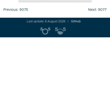
Post
Previous:
9075
Next:
9077
navigation
Last update: 6 August 2026
GitHub