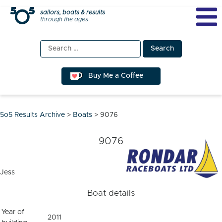
Skip
sailors, boats & results
through the ages
to
content
Search
for:
Buy Me a Coffee
5o5 Results Archive
>
Boats
>
9076
9076
Jess
Boat details
Year of
2011