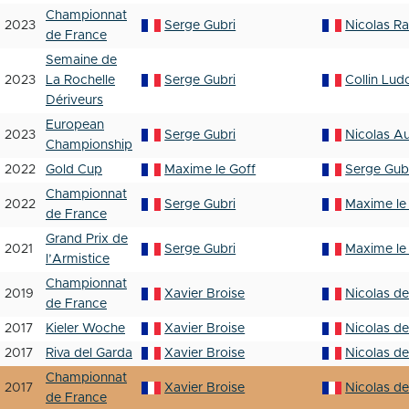
Championnat
2023
Serge Gubri
Nicolas Ra
de France
Semaine de
2023
La Rochelle
Serge Gubri
Collin Lud
Dériveurs
European
2023
Serge Gubri
Nicolas A
Championship
2022
Gold Cup
Maxime le Goff
Serge Gub
Championnat
2022
Serge Gubri
Maxime le
de France
Grand Prix de
2021
Serge Gubri
Maxime le
l’Armistice
Championnat
2019
Xavier Broise
Nicolas d
de France
2017
Kieler Woche
Xavier Broise
Nicolas d
2017
Riva del Garda
Xavier Broise
Nicolas d
Championnat
2017
Xavier Broise
Nicolas d
de France