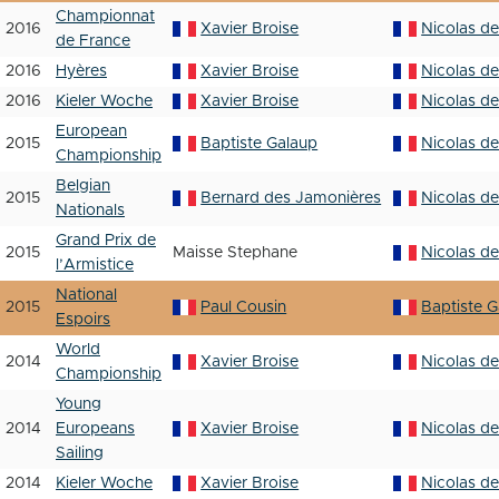
Championnat
2016
Xavier Broise
Nicolas d
de France
2016
Hyères
Xavier Broise
Nicolas d
2016
Kieler Woche
Xavier Broise
Nicolas d
European
2015
Baptiste Galaup
Nicolas d
Championship
Belgian
2015
Bernard des Jamonières
Nicolas d
Nationals
Grand Prix de
2015
Maisse Stephane
Nicolas d
l’Armistice
National
2015
Paul Cousin
Baptiste 
Espoirs
World
2014
Xavier Broise
Nicolas d
Championship
Young
2014
Europeans
Xavier Broise
Nicolas d
Sailing
2014
Kieler Woche
Xavier Broise
Nicolas d