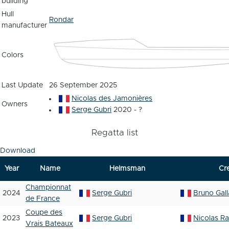
building
Hull
Rondar
manufacturer
Colors
Last Update
26 September 2025
Nicolas des Jamonières
Owners
Serge Gubri
2020 - ?
Regatta list
Download
Year
Name
Helmsman
Cr
Championnat
2024
Serge Gubri
Bruno Gal
de France
Coupe des
2023
Serge Gubri
Nicolas Ra
Vrais Bateaux