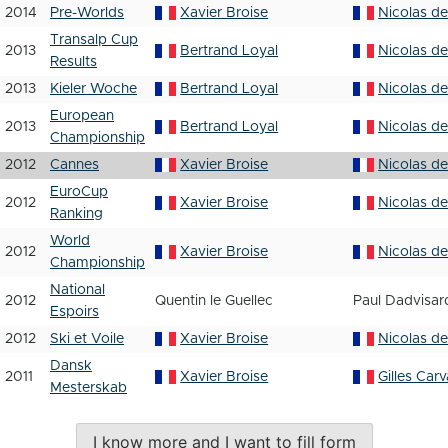
2014
Pre-Worlds
Xavier Broise
Nicolas d
Transalp Cup
2013
Bertrand Loyal
Nicolas d
Results
2013
Kieler Woche
Bertrand Loyal
Nicolas d
European
2013
Bertrand Loyal
Nicolas d
Championship
2012
Cannes
Xavier Broise
Nicolas d
EuroCup
2012
Xavier Broise
Nicolas d
Ranking
World
2012
Xavier Broise
Nicolas d
Championship
National
2012
Quentin le Guellec
Paul Dadvisar
Espoirs
2012
Ski et Voile
Xavier Broise
Nicolas d
Dansk
2011
Xavier Broise
Gilles Carv
Mesterskab
I know more and I want to fill form