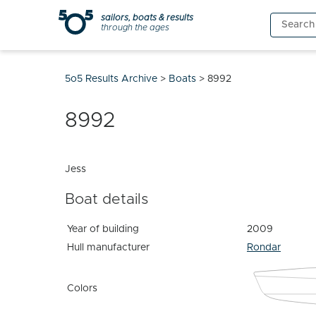
Skip
sailors, boats & results
Search
to
through the ages
for:
content
5o5 Results Archive
>
Boats
>
8992
8992
Jess
Boat details
Year of building
2009
Hull manufacturer
Rondar
Colors