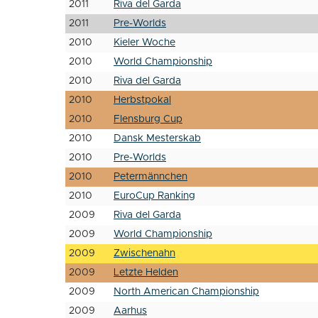
2011
Riva del Garda
2011
Pre-Worlds
2010
Kieler Woche
2010
World Championship
2010
Riva del Garda
2010
Herbstpokal
2010
Flensburg Cup
2010
Dansk Mesterskab
2010
Pre-Worlds
2010
Petermännchen
2010
EuroCup Ranking
2009
Riva del Garda
2009
World Championship
2009
Zwischenahn
2009
Letzte Helden
2009
North American Championship
2009
Aarhus