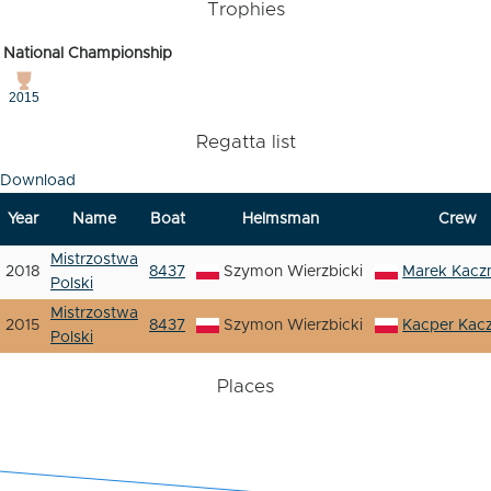
Trophies
National Championship
2015
Regatta list
Download
Year
Name
Boat
Helmsman
Crew
Mistrzostwa
2018
8437
Szymon Wierzbicki
Marek Kacz
Polski
Mistrzostwa
2015
8437
Szymon Wierzbicki
Kacper Kac
Polski
Places