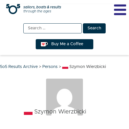
Skip
sailors, boats & results
through the ages
to
content
Search
for:
Buy Me a Coffee
5o5 Results Archive
>
Persons
>
Szymon Wierzbicki
Szymon Wierzbicki