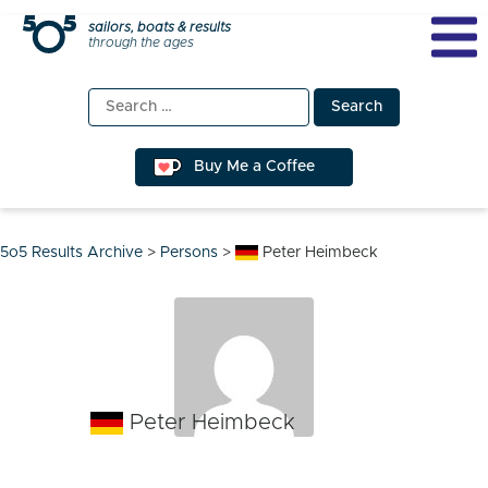
Skip
sailors, boats & results
through the ages
to
content
Search
for:
Buy Me a Coffee
5o5 Results Archive
>
Persons
>
Peter Heimbeck
Peter Heimbeck