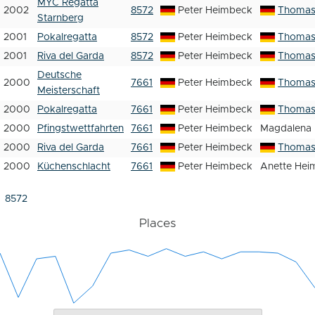
MYC Regatta
2002
8572
Peter Heimbeck
Thomas
Starnberg
2001
Pokalregatta
8572
Peter Heimbeck
Thomas
2001
Riva del Garda
8572
Peter Heimbeck
Thomas
Deutsche
2000
7661
Peter Heimbeck
Thomas
Meisterschaft
2000
Pokalregatta
7661
Peter Heimbeck
Thomas
2000
Pfingstwettfahrten
7661
Peter Heimbeck
Magdalena
2000
Riva del Garda
7661
Peter Heimbeck
Thomas
2000
Küchenschlacht
7661
Peter Heimbeck
Anette Hei
8572
Places