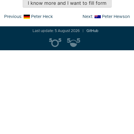
I know more and I want to fill form
Post
Previous:
Peter Heck
Next:
Peter Hewson
navigation
Last update: 5 August 2026
GitHub