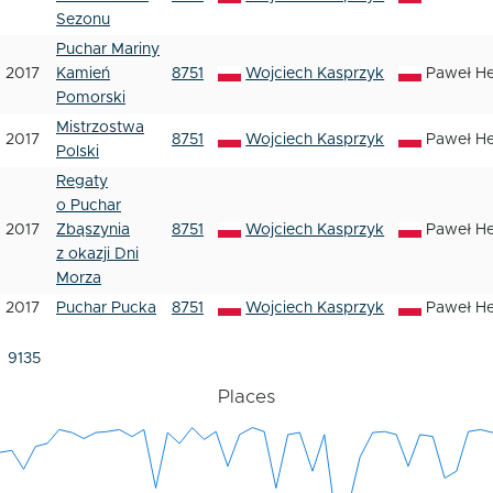
Sezonu
Puchar Mariny
2017
Kamień
8751
Wojciech Kasprzyk
Paweł H
Pomorski
Mistrzostwa
2017
8751
Wojciech Kasprzyk
Paweł H
Polski
Regaty
o Puchar
2017
Zbąszynia
8751
Wojciech Kasprzyk
Paweł H
z okazji Dni
Morza
2017
Puchar Pucka
8751
Wojciech Kasprzyk
Paweł H
9135
Places