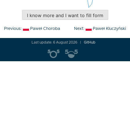
I know more and I want to fill form
Post
Previous:
Paweł Choroba
Next:
Paweł Kluczyński
navigation
Last update: 6 August 2026
GitHub