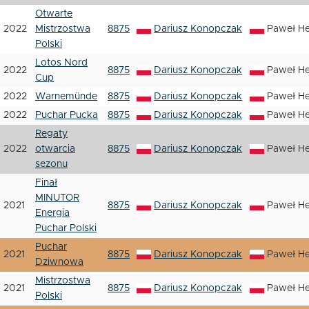
Otwarte
2022
Mistrzostwa
8875
Dariusz Konopczak
Paweł H
Polski
Lotos Nord
2022
8875
Dariusz Konopczak
Paweł H
Cup
2022
Warnemünde
8875
Dariusz Konopczak
Paweł H
2022
Puchar Pucka
8875
Dariusz Konopczak
Paweł H
Regaty
2022
otwarcia
8875
Dariusz Konopczak
Paweł H
sezonu
Finał
MINUTOR
2021
8875
Dariusz Konopczak
Paweł H
Energia
Puchar Polski
Puchar
2021
8875
Dariusz Konopczak
Paweł H
Dziwnowa
Mistrzostwa
2021
8875
Dariusz Konopczak
Paweł H
Polski