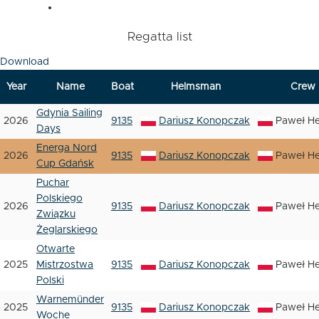
Regatta list
Download
Year
Name
Boat
Helmsman
Crew
Gdynia Sailing
2026
9135
Dariusz Konopczak
Paweł H
Days
Energa Nord
2026
9135
Dariusz Konopczak
Paweł H
Cup Gdańsk
Puchar
Polskiego
2026
9135
Dariusz Konopczak
Paweł H
Związku
Żeglarskiego
Otwarte
2025
Mistrzostwa
9135
Dariusz Konopczak
Paweł H
Polski
Warnemünder
2025
9135
Dariusz Konopczak
Paweł H
Woche