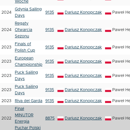
Woche
Gdynia Sailing
2024
9135
Dariusz Konopczak
Paweł H
Days
Regaty
2024
Otwarcia
9135
Dariusz Konopczak
Paweł H
Sezonu
Finals of
2023
9135
Dariusz Konopczak
Paweł H
Polish Cup
European
2023
9135
Dariusz Konopczak
Paweł H
Championship
Puck Sailing
2023
9135
Dariusz Konopczak
Paweł H
Days
Puck Sailing
2023
9135
Dariusz Konopczak
Paweł H
Days
2023
Riva del Garda
9135
Dariusz Konopczak
Paweł H
Finał
MINUTOR
2022
8875
Dariusz Konopczak
Paweł H
Energia
Puchar Polski