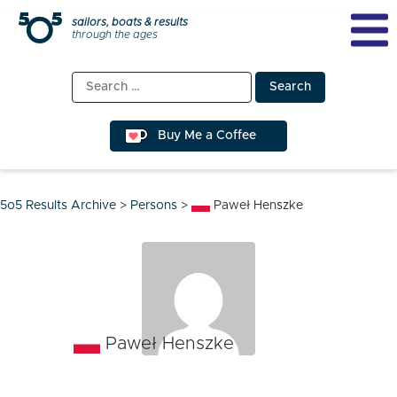
Skip
sailors, boats & results
through the ages
to
content
Search
for:
Buy Me a Coffee
5o5 Results Archive
>
Persons
>
Paweł Henszke
Paweł Henszke