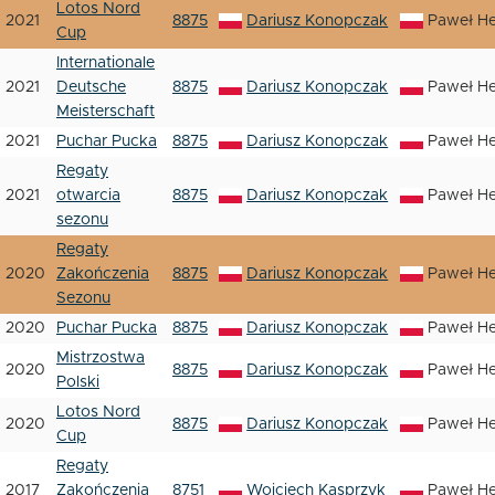
Lotos Nord
2021
8875
Dariusz Konopczak
Paweł H
Cup
Internationale
2021
Deutsche
8875
Dariusz Konopczak
Paweł H
Meisterschaft
2021
Puchar Pucka
8875
Dariusz Konopczak
Paweł H
Regaty
2021
otwarcia
8875
Dariusz Konopczak
Paweł H
sezonu
Regaty
2020
Zakończenia
8875
Dariusz Konopczak
Paweł H
Sezonu
2020
Puchar Pucka
8875
Dariusz Konopczak
Paweł H
Mistrzostwa
2020
8875
Dariusz Konopczak
Paweł H
Polski
Lotos Nord
2020
8875
Dariusz Konopczak
Paweł H
Cup
Regaty
2017
Zakończenia
8751
Wojciech Kasprzyk
Paweł H