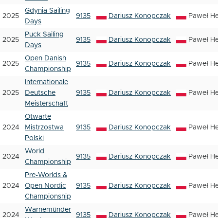
Gdynia Sailing
2025
9135
Dariusz Konopczak
Paweł H
Days
Puck Sailing
2025
9135
Dariusz Konopczak
Paweł H
Days
Open Danish
2025
9135
Dariusz Konopczak
Paweł H
Championship
Internationale
2025
Deutsche
9135
Dariusz Konopczak
Paweł H
Meisterschaft
Otwarte
2024
Mistrzostwa
9135
Dariusz Konopczak
Paweł H
Polski
World
2024
9135
Dariusz Konopczak
Paweł H
Championship
Pre-Worlds &
2024
Open Nordic
9135
Dariusz Konopczak
Paweł H
Championship
Warnemünder
2024
9135
Dariusz Konopczak
Paweł H