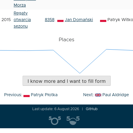
Morza
Regaty
2015
otwarcia
8358
Jan Domański
Patryk Witk
sezonu
Places
I know more and I want to fill form
Post
Previous:
Patryk Płotka
Next:
Paul Aldridge
navigation
Last update: 6 August 2026
GitHub