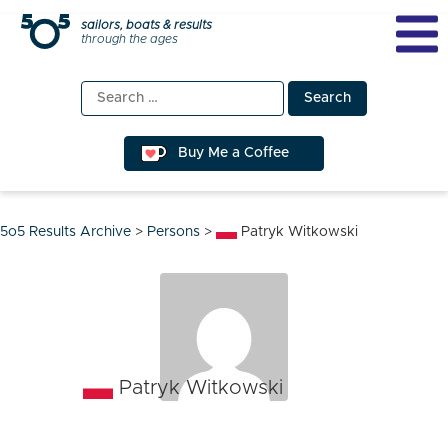
Skip
sailors, boats & results
through the ages
to
content
Search
for:
Buy Me a Coffee
5o5 Results Archive
>
Persons
>
Patryk Witkowski
Patryk Witkowski