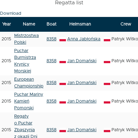
Regatta list
Download
Year
Name
Boat
Helmsman
Crew
Mistrzostwa
2015
8358
Anna Jabłońska
Patryk Witk
Polski
Puchar
Burmistrza
2015
8358
Jan Domański
Patryk Witk
Krynicy
Morskiej
European
2015
8358
Jan Domański
Patryk Witk
Championship
Puchar Mariny
2015
Kamień
8358
Jan Domański
Patryk Witk
Pomorski
Regaty
o Puchar
2015
Zbąszynia
8358
Jan Domański
Patryk Witk
z okazji Dni