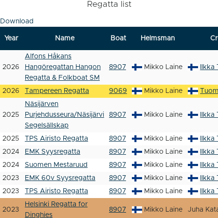
Regatta list
Download
Year
Name
Boat
Helmsman
C
Alfons Håkans
2026
Hangöregattan Hangon
8907
Mikko Laine
Ilkka
Regatta & Folkboat SM
2026
Tampereen Regatta
9069
Mikko Laine
Tuoma
Näsijärven
2025
Purjehdusseura/Näsijärvi
8907
Mikko Laine
Ilkka
Segelsällskap
2025
TPS Airisto Regatta
8907
Mikko Laine
Ilkka
2024
EMK Syysregatta
8907
Mikko Laine
Ilkka
2024
Suomen Mestaruud
8907
Mikko Laine
Ilkka
2023
EMK 60v Syysregatta
8907
Mikko Laine
Ilkka
2023
TPS Airisto Regatta
8907
Mikko Laine
Ilkka
Helsinki Regatta for
2023
8907
Mikko Laine
Juha Kat
Dinghies