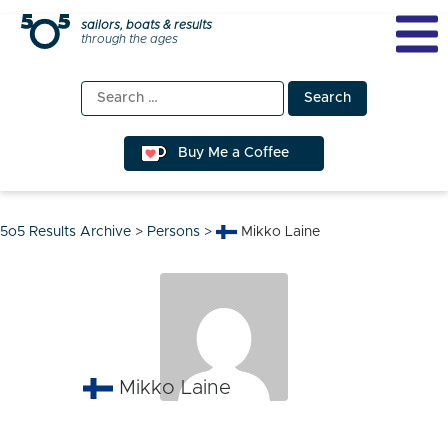
Skip
sailors, boats & results
through the ages
to
content
Search
for:
Buy Me a Coffee
5o5 Results Archive
>
Persons
>
Mikko Laine
Mikko Laine