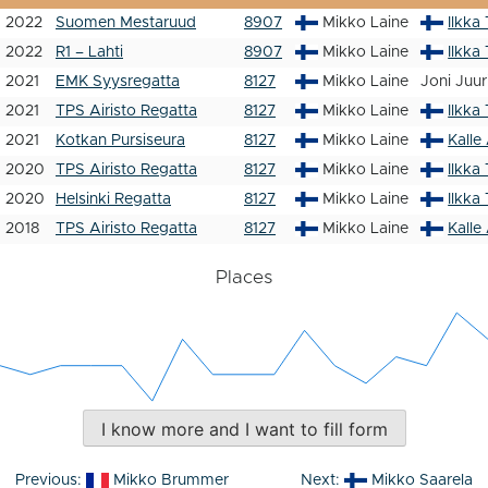
2022
Suomen Mestaruud
8907
Mikko Laine
Ilkka
2022
R1 – Lahti
8907
Mikko Laine
Ilkka
2021
EMK Syysregatta
8127
Mikko Laine
Joni Juur
2021
TPS Airisto Regatta
8127
Mikko Laine
Ilkka
2021
Kotkan Pursiseura
8127
Mikko Laine
Kalle
2020
TPS Airisto Regatta
8127
Mikko Laine
Ilkka
2020
Helsinki Regatta
8127
Mikko Laine
Ilkka
2018
TPS Airisto Regatta
8127
Mikko Laine
Kalle
Places
I know more and I want to fill form
Post
Previous:
Mikko Brummer
Next:
Mikko Saarela