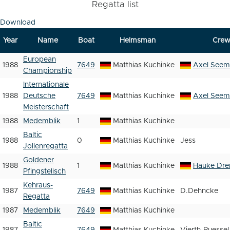
Regatta list
Download
Year
Name
Boat
Helmsman
Cre
European
1988
7649
Matthias Kuchinke
Axel See
Championship
Internationale
1988
Deutsche
7649
Matthias Kuchinke
Axel See
Meisterschaft
1988
Medemblik
1
Matthias Kuchinke
Baltic
1988
0
Matthias Kuchinke
Jess
Jollenregatta
Goldener
1988
1
Matthias Kuchinke
Hauke Dre
Pfingstelisch
Kehraus-
1987
7649
Matthias Kuchinke
D.Dehncke
Regatta
1987
Medemblik
7649
Matthias Kuchinke
Baltic