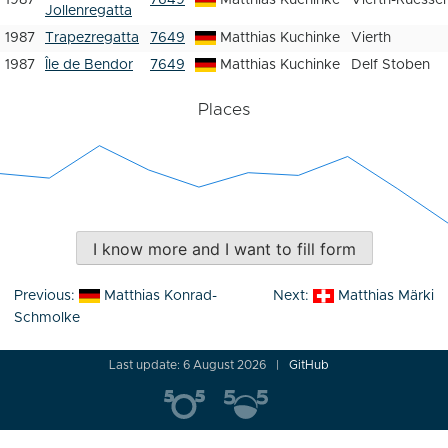
1987
7649
Matthias Kuchinke
Vierth-Ruessel
Jollenregatta
1987
Trapezregatta
7649
Matthias Kuchinke
Vierth
1987
Île de Bendor
7649
Matthias Kuchinke
Delf Stoben
Places
I know more and I want to fill form
Post
Previous:
Matthias Konrad-
Next:
Matthias Märki
navigation
Schmolke
Last update: 6 August 2026
GitHub