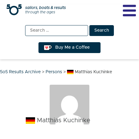
Skip
sailors, boats & results
through the ages
to
content
Search
for:
Buy Me a Coffee
5o5 Results Archive
>
Persons
>
Matthias Kuchinke
Matthias Kuchinke