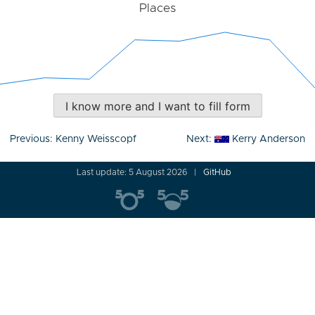
Places
I know more and I want to fill form
Post
Previous:
Kenny Weisscopf
Next:
Kerry Anderson
navigation
Last update: 5 August 2026
GitHub