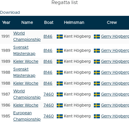
Regatta list
Download
Year
Name
Boat
Helmsman
Crew
World
1991
8146
Kent Högberg
Gerry Högber
Championship
Svenskt
1989
8146
Kent Högberg
Gerry Högber
Mästerskap
1989
Kieler Woche
8146
Kent Högberg
Gerry Högber
Svenskt
1988
8146
Kent Högberg
Gerry Högber
Mästerskap
1988
Kieler Woche
8146
Kent Högberg
Gerry Högber
World
1987
7460
Kent Högberg
Gerry Högber
Championship
1986
Kieler Woche
7460
Kent Högberg
Gerry Högber
European
1985
7460
Kent Högberg
Gerry Högber
Championship