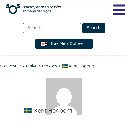
Skip
sailors, boats & results
through the ages
to
content
Search
for:
Buy Me a Coffee
5o5 Results Archive
>
Persons
>
Kent Högberg
Kent Högberg