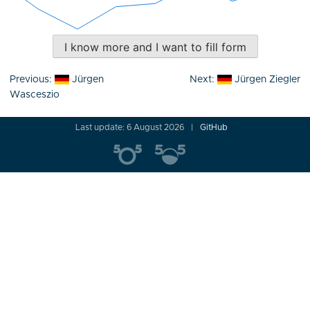
I know more and I want to fill form
Post
Previous:
Jürgen
Next:
Jürgen Ziegler
navigation
Wasceszio
Last update: 6 August 2026
GitHub