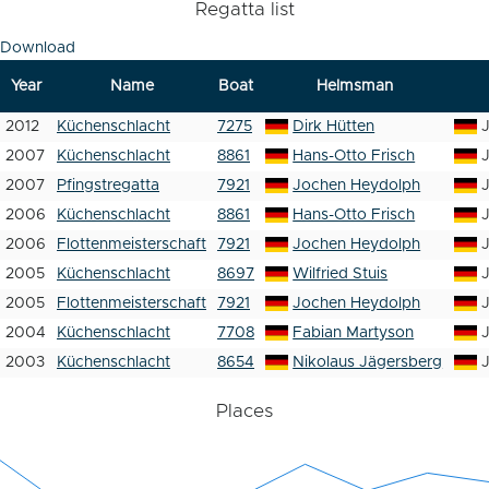
Regatta list
Download
Year
Name
Boat
Helmsman
2012
Küchenschlacht
7275
Dirk Hütten
2007
Küchenschlacht
8861
Hans-Otto Frisch
2007
Pfingstregatta
7921
Jochen Heydolph
2006
Küchenschlacht
8861
Hans-Otto Frisch
2006
Flottenmeisterschaft
7921
Jochen Heydolph
2005
Küchenschlacht
8697
Wilfried Stuis
2005
Flottenmeisterschaft
7921
Jochen Heydolph
2004
Küchenschlacht
7708
Fabian Martyson
2003
Küchenschlacht
8654
Nikolaus Jägersberg
Places