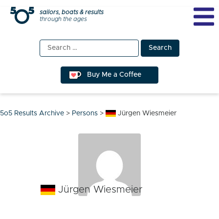
Skip
sailors, boats & results
through the ages
to
content
Search
for:
Buy Me a Coffee
5o5 Results Archive
>
Persons
>
Jürgen Wiesmeier
Jürgen Wiesmeier