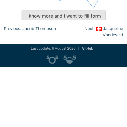
I know more and I want to fill form
Post
Previous:
Jacob Thompson
Next:
Jacqueline
navigation
Vandeveld
Last update: 6 August 2026
GitHub