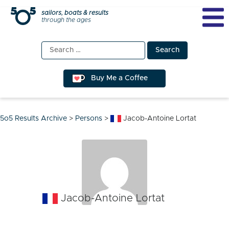
Skip
sailors, boats & results
through the ages
to
content
Search
for:
Buy Me a Coffee
5o5 Results Archive
>
Persons
>
Jacob-Antoine Lortat
Jacob-Antoine Lortat