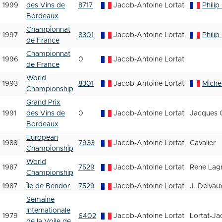
1999
des Vins de
8717
Jacob-Antoine Lortat
Philip
Bordeaux
Championnat
1997
8301
Jacob-Antoine Lortat
Philip
de France
Championnat
1996
0
Jacob-Antoine Lortat
de France
World
1993
8301
Jacob-Antoine Lortat
Miche
Championship
Grand Prix
1991
des Vins de
0
Jacob-Antoine Lortat
Jacques C
Bordeaux
European
1988
7933
Jacob-Antoine Lortat
Cavalier
Championship
World
1987
7529
Jacob-Antoine Lortat
Rene Lag
Championship
1987
Île de Bendor
7529
Jacob-Antoine Lortat
J. Delvau
Semaine
Internationale
1979
6402
Jacob-Antoine Lortat
Lortat-J
de la Voile de