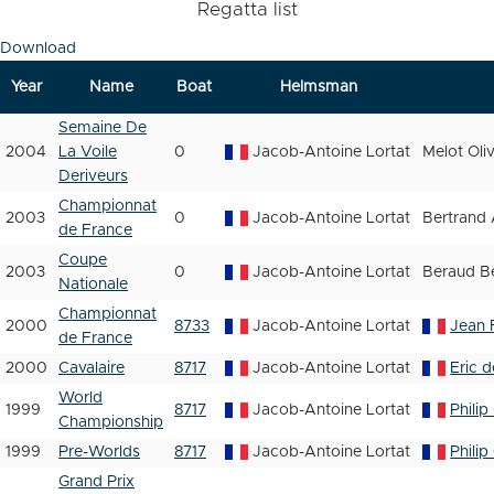
Regatta list
Download
Year
Name
Boat
Helmsman
Semaine De
2004
La Voile
0
Jacob-Antoine Lortat
Melot Oliv
Deriveurs
Championnat
2003
0
Jacob-Antoine Lortat
Bertrand 
de France
Coupe
2003
0
Jacob-Antoine Lortat
Beraud B
Nationale
Championnat
2000
8733
Jacob-Antoine Lortat
Jean 
de France
2000
Cavalaire
8717
Jacob-Antoine Lortat
Eric 
World
1999
8717
Jacob-Antoine Lortat
Philip
Championship
1999
Pre-Worlds
8717
Jacob-Antoine Lortat
Philip
Grand Prix