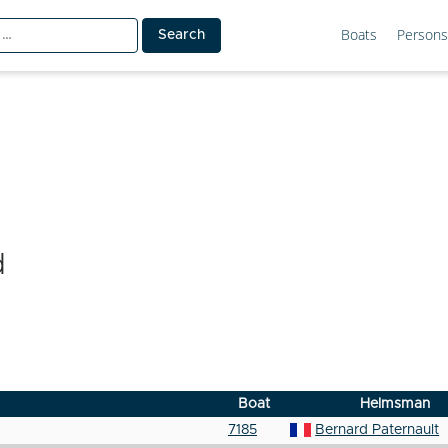
Boats
Persons
d
Boat
Helmsman
7185
Bernard Paternault