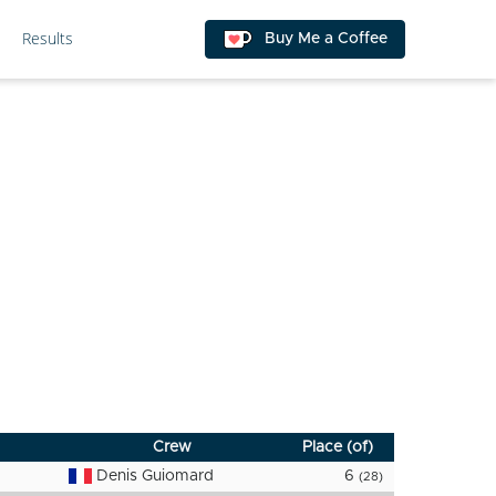
Results
Buy Me a Coffee
Crew
Place (of)
Denis Guiomard
6
(28)