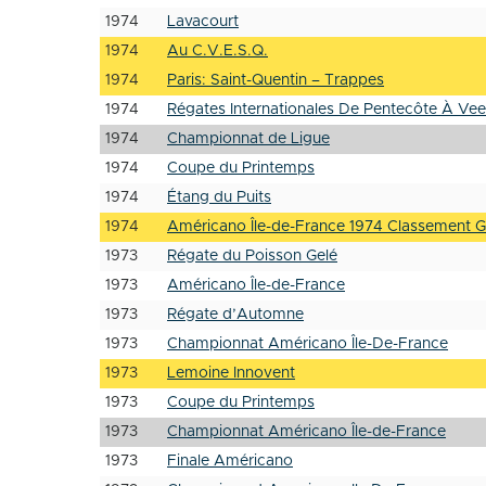
1974
Lavacourt
1974
Au C.V.E.S.Q.
1974
Paris: Saint-Quentin – Trappes
1974
Régates Internationales De Pentecôte À Vee
1974
Championnat de Ligue
1974
Coupe du Printemps
1974
Étang du Puits
1974
Américano Île-de-France 1974 Classement Gé
1973
Régate du Poisson Gelé
1973
Américano Île-de-France
1973
Régate d’Automne
1973
Championnat Américano Île-De-France
1973
Lemoine Innovent
1973
Coupe du Printemps
1973
Championnat Américano Île-de-France
1973
Finale Américano