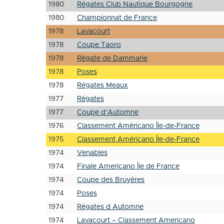
1980
Régates Club Nautique Bourgogne
1980
Championnat de France
1978
Lavacourt
1978
Coupe Taoro
1978
Régate de Dammarie
1978
Poses
1978
Régates Meaux
1977
Régates
1977
Coupe d’Automne
1976
Classement Américano Île-de-France
1975
Classement Américano Île-de-France
1974
Venables
1974
Finale Americano Île de France
1974
Coupe des Bruyères
1974
Poses
1974
Régates d Automne
1974
Lavacourt – Classement Americano