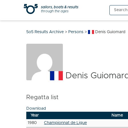
Skip
sailors, boats & results
Search
to
through the ages
for:
content
5o5 Results Archive
>
Persons
>
Denis Guiomard
Denis Guiomar
Regatta list
Download
Year
Name
1980
Championnat de Ligue