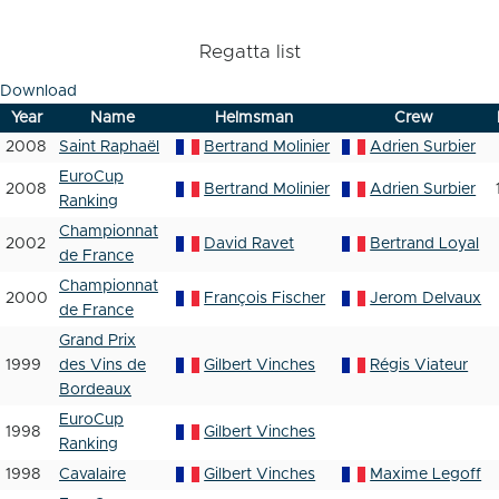
Regatta list
Download
Year
Name
Helmsman
Crew
2008
Saint Raphaël
Bertrand Molinier
Adrien Surbier
EuroCup
2008
Bertrand Molinier
Adrien Surbier
Ranking
Championnat
2002
David Ravet
Bertrand Loyal
de France
Championnat
2000
François Fischer
Jerom Delvaux
de France
Grand Prix
1999
des Vins de
Gilbert Vinches
Régis Viateur
Bordeaux
EuroCup
1998
Gilbert Vinches
Ranking
1998
Cavalaire
Gilbert Vinches
Maxime Legoff