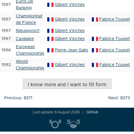
EuroCup
1997
Gilbert Vinches
Ranking
Championnat
1997
Gilbert Vinches
Fabrice Toupet
de France
1997
Nieuwpoort
Gilbert Vinches
1997
Cavalaire
Gilbert Vinches
Fabrice Toupet
European
1996
Pierre-Jean Gallo
Fabrice Toupet
Championship
World
1992
Gilbert Vinches
Fabrice Toupet
Championship
I know more and I want to fill form
Post
Previous:
8371
Next:
8373
navigation
Last update: 6 August 2026
GitHub