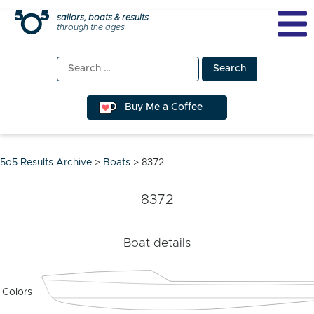
Skip
sailors, boats & results
through the ages
to
content
Search
for:
Buy Me a Coffee
5o5 Results Archive
>
Boats
>
8372
8372
Boat details
Colors